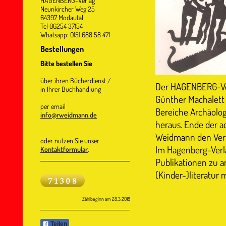
HAGENBERG-Verlag
Neunkircher Weg 25
64397 Modautal
Tel 06254 37154
Whatsapp: 0151 688 58 471
Bestellungen
Bitte bestellen Sie
über ihren Bücherdienst /
Der HAGENBERG-Ver
in Ihrer Buchhandlung
Günther Machalett g
per email
Bereiche Archäolo
info@rweidmann.de
heraus. Ende der 
Weidmann den Verl
oder nutzen Sie unser
Im Hagenberg-Verla
Kontaktformular
.
Publikationen zu 
(Kinder-)literatur
Zählbeginn am 28.3.2018
Teilen