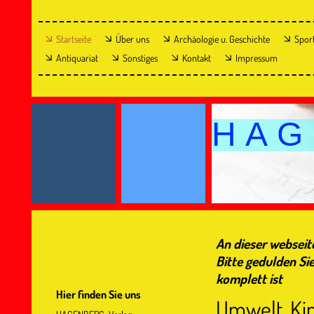
Startseite
Über uns
Archäologie u. Geschichte
Spor
Antiquariat
Sonstiges
Kontakt
Impressum
H A G 
An dieser webseite
Bitte gedulden Si
komplett ist
Hier finden Sie uns
Umwelt, Ki